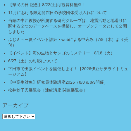
【県民の日 記念】8/22(土)は観覧料無料！
11月における限定開館日の学校団体受け入れについて
当館の中西教授が所属する研究グループは、地震活動と地滑りに
関する２つのデータベースを構築し、オープンデータとして公開
しました
ふじミュー夏イベント詳細・webによる申込み（7/9（木）より受
付）
【イベント】海の生物とサンゴのミステリー 8/18（火）
6/27（土）の対応について
下田市で出張イベントを開催します！【2026伊豆サテライトミュ
ージアム】
【中高生対象】研究員体験講座2026（8/8 & 8/9開催）
松井妙子氏展覧会［連続講座 関連展覧会］
アーカイブ