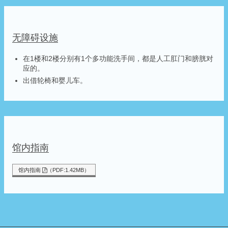
无障碍设施
在1楼和2楼分别有1个多功能洗手间，都是人工肛门和膀胱对
应的。
出借轮椅和婴儿车。
馆内指南
馆内指南
（PDF:1.42MB）