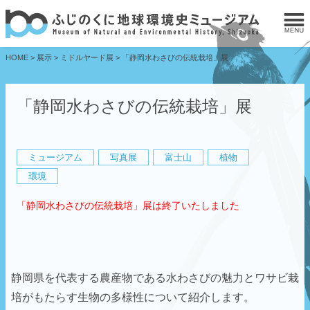
HOME
>
展示
>
ミドルヤード展
>
「静岡水わさびの伝統栽培」展
「静岡水わさびの伝統栽培」展
ミュージアム
写真展
富士山
植物
環境
「静岡水わさびの伝統栽培」展は終了いたしました
静岡県を代表する農産物である水わさびの魅力とワサビ栽
培がもたらす生物の多様性について紹介します。