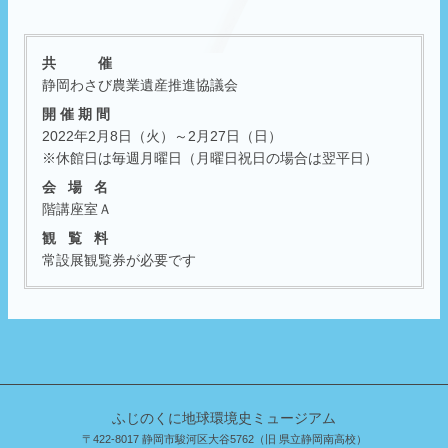
共 催
静岡わさび農業遺産推進協議会
開 催 期 間
2022年2月8日（火）～2月27日（日）
※休館日は毎週月曜日（月曜日祝日の場合は翌平日）
会 場 名
階講座室Ａ
観 覧 料
常設展観覧券が必要です
ふじのくに地球環境史ミュージアム
〒422-8017 静岡市駿河区大谷5762（旧 県立静岡南高校）