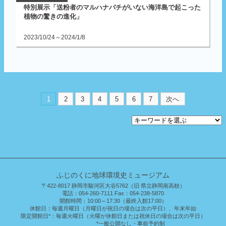
特別展示「送粉者のマルハナバチがいない海洋島で起こった
植物の驚きの進化」
2023/10/24～2024/1/8
1
2
3
4
5
6
7
次へ
ふじのくに地球環境史ミュージアム
〒422-8017 静岡市駿河区大谷5762（旧 県立静岡南高校）
電話：054-260-7111 Fax：054-238-5870
開館時間：
10:00～17:30（最終入館17:00）
休館日：
毎週月曜日（月曜日が祝日の場合は次の平日）、年末年始
限定開館日*：
毎週火曜日（火曜が休館日または祝休日の場合は次の平日）
*一般公開なし・事前予約制