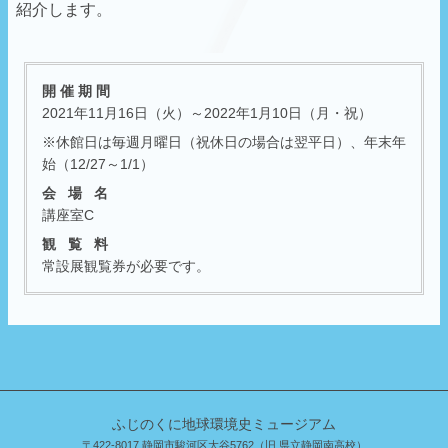
紹介します。
開 催 期 間
2021年11月16日（火）～2022年1月10日（月・祝）
※休館日は毎週月曜日（祝休日の場合は翌平日）、年末年
始（12/27～1/1）
会 場 名
講座室C
観 覧 料
常設展観覧券が必要です。
ふじのくに地球環境史ミュージアム
〒422-8017 静岡市駿河区大谷5762（旧 県立静岡南高校）