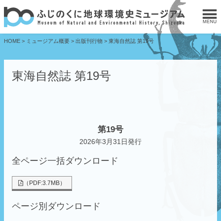
HOME
>
ミュージアム概要
>
出版刊行物
>
東海自然誌 第19号
東海自然誌 第19号
第19号
2026年3月31日発行
全ページ一括ダウンロード
（PDF:3.7MB）
ページ別ダウンロード