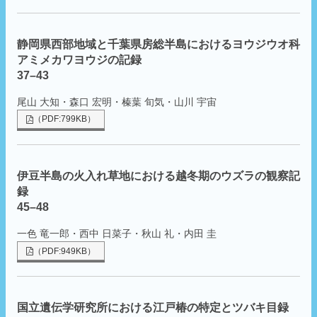
静岡県西部地域と千葉県房総半島におけるヨウジウオ科
アミメカワヨウジの記録
37–43
尾山 大知・森口 宏明・榛葉 旬気・山川 宇宙
（PDF:799KB）
伊豆半島の火入れ草地における越冬期のウズラの観察記
録
45–48
一色 竜一郎・西中 日菜子・秋山 礼・内田 圭
（PDF:949KB）
国立遺伝学研究所における江戸椿の特定とツバキ目録