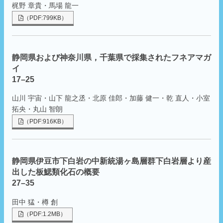
梶野 章貴・馬場 龍一
（PDF:799KB）
静岡県および神奈川県，千葉県で採集されたフネアマガ
イ
17–25
山川 宇宙・山下 龍之丞・北原 佳郎・加藤 健一・乾 直人・小室
拓央・丸山 智朗
（PDF:916KB）
静岡県伊豆市下白岩の中新統湯ヶ島層群下白岩層より産
出した板鰓類化石の概要
27–35
田中 猛・樽 創
（PDF:1.2MB）