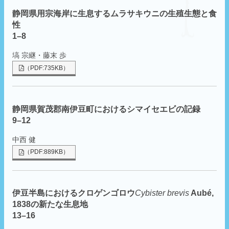
静岡県用宗海岸に生息するムラサキウニの生殖生態と食
性
1–8
塙 宗継・藤末 歩
（PDF:735KB）
静岡県賀茂郡南伊豆町におけるシマイセエビの記録
9–12
中西 健
（PDF:889KB）
伊豆半島におけるクロゲンゴロウ
Cybister brevis
Aubé,
1838の新たな生息地
13–16