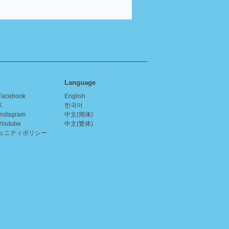
Language
acebook
English
X
한국어
nstagram
中文(簡体)
outube
中文(繁体)
ュニティポリシー