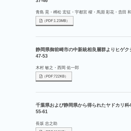
37-46
青島 晃・榑松 宏征・宇都宮 櫂・馬淵 彩花・𠮷田 
（PDF:1.23MB）
静岡県御前崎市の中新統相良層群よりヒゲク
47-53
木村 敏之・西岡 佑一郎
（PDF:722KB）
千葉県および静岡県から得られたヤドカリ科4
55-61
長坂 忠之助