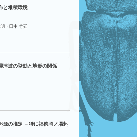
布と堆積環境
幸明・田中 竹延
震津波の挙動と地形の関係
起源の推定 －特に福徳岡ノ場起