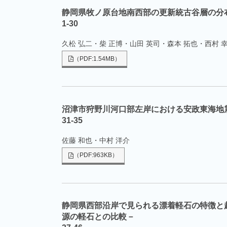
静岡県牧ノ原台地南西部の更新統古谷層の分
1-30
久松 弘二・柴 正博・山田 英司・森本 拓也・西村 
（PDF:1.54MB）
沼津市狩野川河口部左岸における安政東海地
31-35
佐藤 和也・中村 洋介
（PDF:963KB）
静岡県西部沿岸で見られる漂着軽石の特徴と
源の軽石との比較－