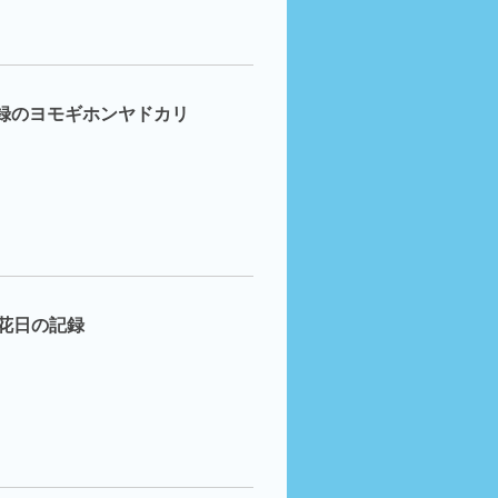
録のヨモギホンヤドカリ
花日の記録