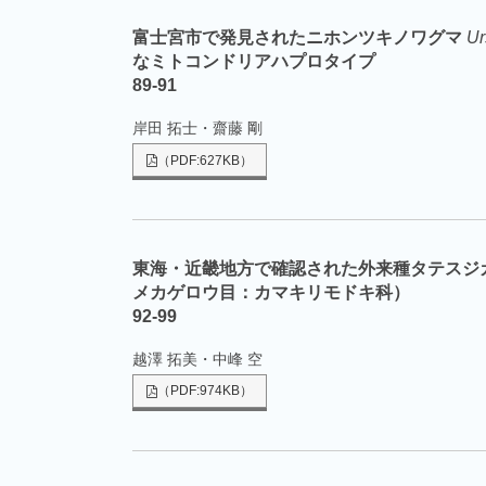
富士宮市で発見されたニホンツキノワグマ
Ur
なミトコンドリアハプロタイプ
89-91
岸田 拓士・齋藤 剛
（PDF:627KB）
東海・近畿地方で確認された外来種タテスジ
メカゲロウ目：カマキリモドキ科）
92-99
越澤 拓美・中峰 空
（PDF:974KB）