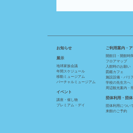
お知らせ
ご利用案内・ア
開館日・開館時
展示
フロアマップ
地球家族会議
入館時のお願い
年間スケジュール
図鑑カフェ
移動ミュージアム
施設設備・バリ
バーチャルミュージアム
学校の先生方へ
周辺観光案内・
イベント
団体利用・団体
講座・催し物
プレミアム・デイ
団体利用につい
来館のご予約