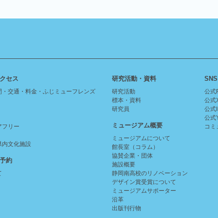
クセス
研究活動・資料
SNS
間・交通・料金・ふじミューフレンズ
研究活動
公式F
標本・資料
公式
研究員
公式I
公式Y
ミュージアム概要
アフリー
コミ
ミュージアムについて
県内文化施設
館長室（コラム）
協賛企業・団体
予約
施設概要
て
静岡南高校のリノベーション
デザイン賞受賞について
ミュージアムサポーター
沿革
出版刊行物