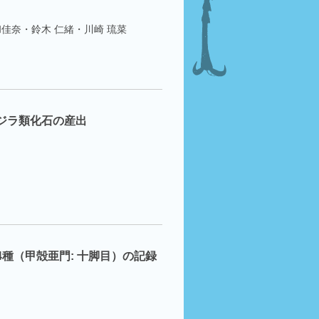
和佳奈・鈴木 仁緒・川崎 琉菜
ジラ類化石の産出
種（甲殻亜門: 十脚目）の記録