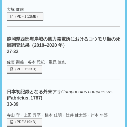
大塚 健佑
（PDF:1.12MB）
静岡県西部海岸域の風力発電所におけるコウモリ類の死
骸調査結果（2018–2020 年）
27-32
佐藤 顕義・谷本 雅紀・重昆 達也
（PDF:753KB）
日本初記録となる外来アリ
Camponotus compressus
(Fabricius, 1787)
33-39
寺山 守・上田 昇平・橋本 佳明・辻井 健太郎・岸本 年郎
（PDF:819KB）