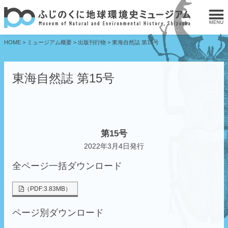
HOME
>
ミュージアム概要
>
出版刊行物
>
東海自然誌 第15号
東海自然誌 第15号
第15号
2022年3月4日発行
全ページ一括ダウンロード
（PDF:3.83MB）
ページ別ダウンロード