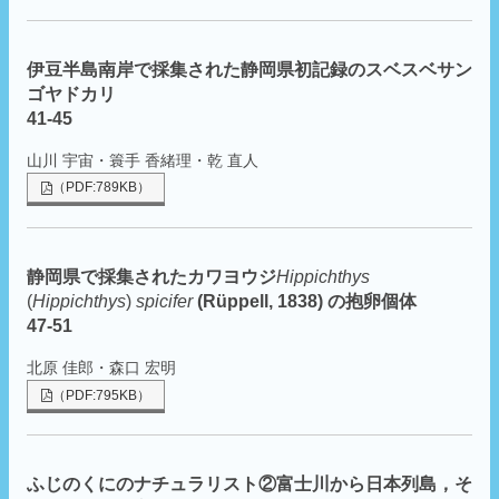
伊豆半島南岸で採集された静岡県初記録のスベスベサン
ゴヤドカリ
41-45
山川 宇宙・簑手 香緒理・乾 直人
（PDF:789KB）
静岡県で採集されたカワヨウジ
Hippichthys
(
Hippichthys
)
spicifer
(Rüppell, 1838) の抱卵個体
47-51
北原 佳郎・森口 宏明
（PDF:795KB）
ふじのくにのナチュラリスト②富士川から日本列島，そ