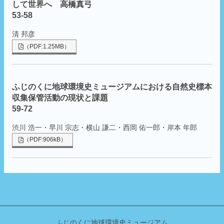
して世界へ 高橋真弓
53-58
清 邦彦
（PDF:1.25MB）
ふじのくに地球環境史ミュージアムにおける自然史標本
収集保管活動の現状と課題
59-72
渋川 浩一・早川 宗志・横山 謙二・西岡 佑一郎・岸本 年郎
（PDF:906kB）
ふじのくに地球環境史ミュージアム