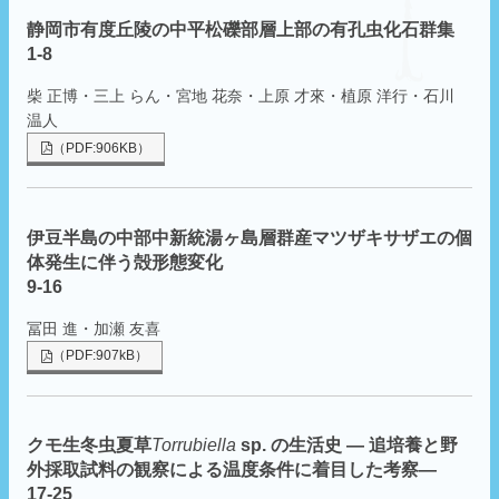
静岡市有度丘陵の中平松礫部層上部の有孔虫化石群集
1-8
柴 正博・三上 らん・宮地 花奈・上原 才來・植原 洋行・石川
温人
（PDF:906KB）
伊豆半島の中部中新統湯ヶ島層群産マツザキサザエの個
体発生に伴う殻形態変化
9-16
冨田 進・加瀬 友喜
（PDF:907kB）
クモ生冬虫夏草
Torrubiella
sp. の生活史 ― 追培養と野
外採取試料の観察による温度条件に着目した考察―
17-25