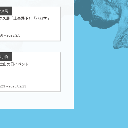
クス展
クス展「上皇陛下と「ハゼ学」」
2/6～2023/2/5
催し物
3富士山の日イベント
2/23～2023/02/23