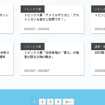
トピックス展
トピッ
サンシ
トピックス展「アメリカザリガニ・アカ
トピッ
ミミガメを放すと犯罪です！」
2023/2/7～2023/4/2
2022/1
トピックス展
講座・
－令和２
トピックス展「日本各地の「富士」の地
202
標本
形が語る大地の動き」
2022/6/7～2022/8/7
2023/0
1
2
3
4
次へ