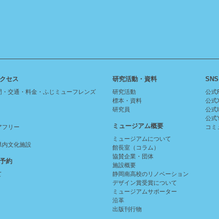
クセス
研究活動・資料
SNS
間・交通・料金・ふじミューフレンズ
研究活動
公式F
標本・資料
公式
研究員
公式I
公式Y
ミュージアム概要
アフリー
コミ
ミュージアムについて
県内文化施設
館長室（コラム）
協賛企業・団体
予約
施設概要
て
静岡南高校のリノベーション
デザイン賞受賞について
ミュージアムサポーター
沿革
出版刊行物