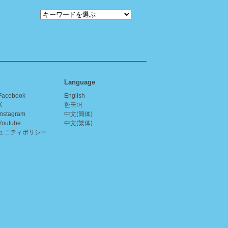
Language
acebook
English
X
한국어
nstagram
中文(簡体)
outube
中文(繁体)
ュニティポリシー