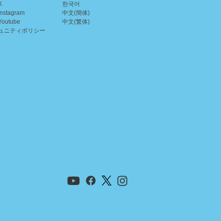
X
한국어
nstagram
中文(簡体)
outube
中文(繁体)
ュニティポリシー