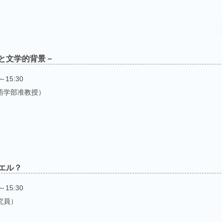
と文学的背景－
～15:30
語学部准教授）
エル？
～15:30
究員）