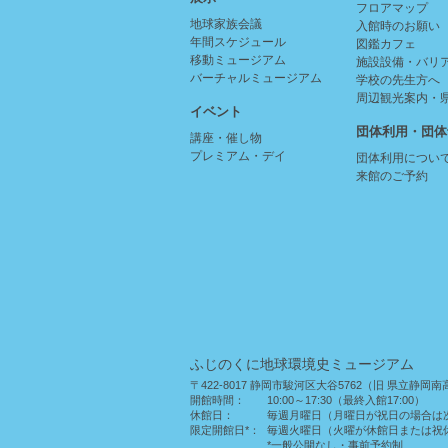
フロアマップ
地球家族会議
入館時のお願い
年間スケジュール
図鑑カフェ
移動ミュージアム
施設設備・バリ
バーチャルミュージアム
学校の先生方へ
周辺観光案内・
イベント
団体利用・団体
講座・催し物
プレミアム・デイ
団体利用につい
来館のご予約
ふじのくに地球環境史ミュージアム
〒422-8017 静岡市駿河区大谷5762（旧 県立静岡
開館時間：
10:00～17:30（最終入館17:00）
休館日：
毎週月曜日（月曜日が祝日の場合は
限定開館日*：
毎週火曜日（火曜が休館日または祝
*一般公開なし・事前予約制