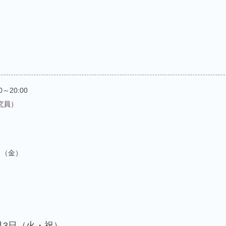
～20:00
究員）
日（金）
1月3日（火・祝）