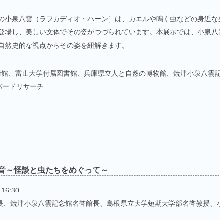
の小泉八雲（ラフカディオ・ハーン）は、カエルや鳴く虫などの身近な
登場し、美しい文体でその姿がつづられています。本展示では、小泉八
自然史的な視点からその姿を紐解きます。
術館、富山大学付属図書館、兵庫県立人と自然の博物館、焼津小泉八雲記
バードリサーチ
音～怪談と虫たちをめぐって～
16:30
館長、焼津小泉八雲記念館名誉館長、島根県立大学短期大学部名誉教授、