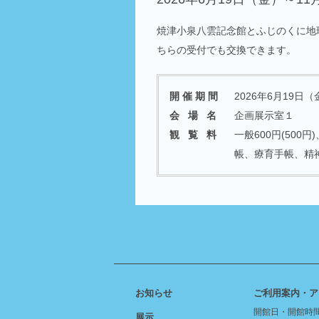
焼津小泉八雲記念館とふじのくに地
ちらの受付でも交換できます。
開 催 期 間
2026年6月19日
会 場 名
企画展示室１
観 覧 料
一般600円(50
帳、療育手帳、精
お知らせ
ご利用案内・ア
開館日・開館時
展示